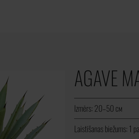
AGAVE M
Izmērs:
20–50 cм
Laistīšanas biežums:
1 р