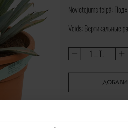
Novietojums telpā:
Подх
Veids:
Вертикальные р
ШТ.
ДОБАВИ