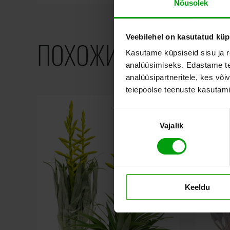
Nõusolek
Veebilehel on kasutatud küp
ПОХОЖИЕ ПРОДУКТ
Kasutame küpsiseid sisu ja r
analüüsimiseks. Edastame tea
analüüsipartneritele, kes võ
teiepoolse teenuste kasutami
Nõusoleku
Vajalik
valik
Keeldu