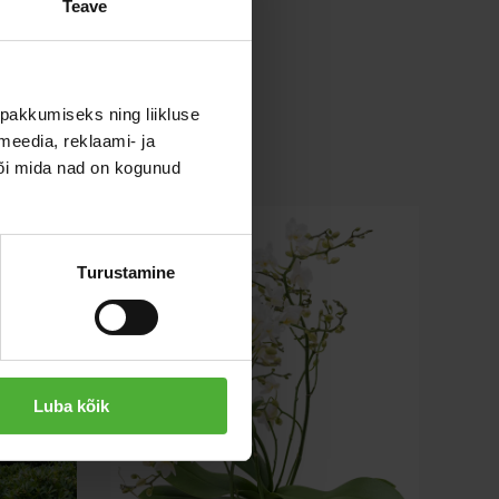
Teave
pakkumiseks ning liikluse
meedia, reklaami- ja
või mida nad on kogunud
Turustamine
Luba kõik