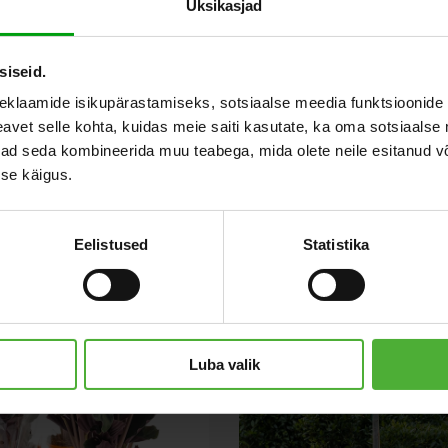
Üksikasjad
siseid.
Ы
eklaamide isikupärastamiseks, sotsiaalse meedia funktsioonide 
vet selle kohta, kuidas meie saiti kasutate, ka oma sotsiaalse 
ivad seda kombineerida muu teabega, mida olete neile esitanud 
se käigus.
Eelistused
Statistika
Luba valik