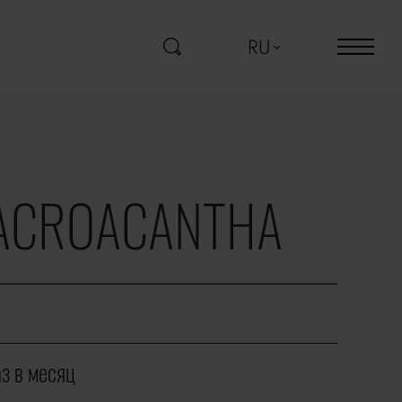
RU
ACROACANTHA
аз в месяц