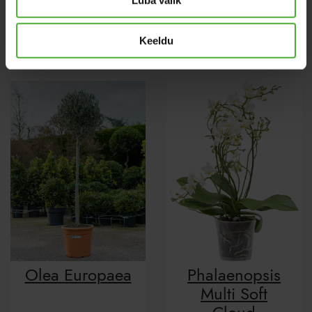
Tillandsia
Calathea
Oerstediana
Tassmania
Keeldu
Olea Europaea
Phalaenopsis
Multi Soft