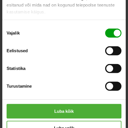
esitanud või mida nad on kogunud teiepoolse teenuste
kasutamise käigus.
ПОХОЖИЕ ПРОДУКТЫ
Nõusoleku
Vajalik
valik
Eelistused
Statistika
Turustamine
Luba kõik
Luba valik