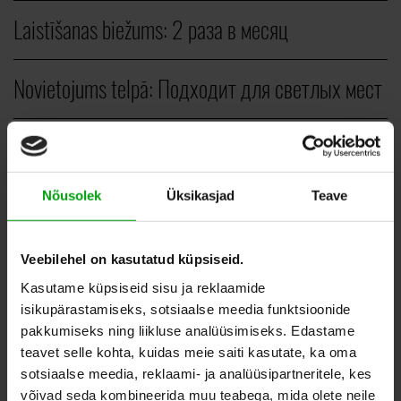
Laistīšanas biežums:
2 раза в месяц
Novietojums telpā:
Подходит для светлых мест
Veids:
Вертикальные растения
Nõusolek
Üksikasjad
Teave
ШТ.
Veebilehel on kasutatud küpsiseid.
15,00
–
20,00
EUR
Kasutame küpsiseid sisu ja reklaamide
isikupärastamiseks, sotsiaalse meedia funktsioonide
pakkumiseks ning liikluse analüüsimiseks. Edastame
teavet selle kohta, kuidas meie saiti kasutate, ka oma
ДОБАВИТЬ В СПИСОК
sotsiaalse meedia, reklaami- ja analüüsipartneritele, kes
ЖЕЛАНИЙ
võivad seda kombineerida muu teabega, mida olete neile