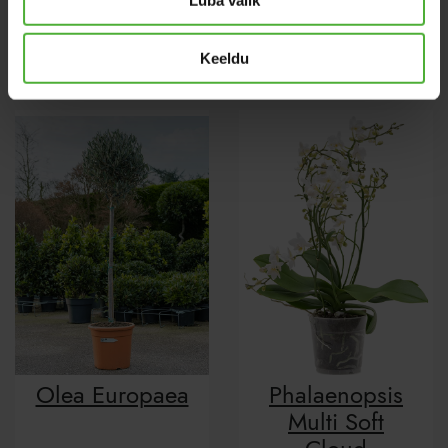
Tillandsia
Calathea
Oerstediana
Tassmania
Keeldu
Olea Europaea
Phalaenopsis
Multi Soft