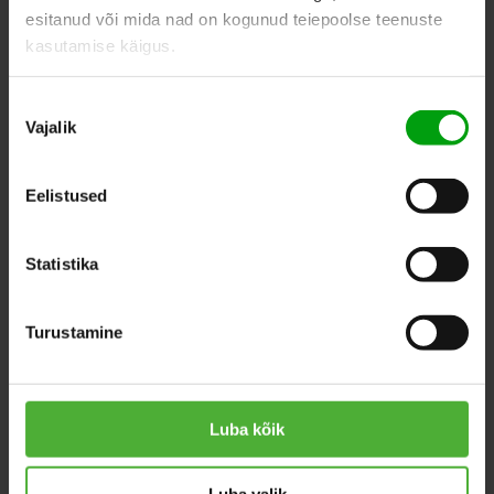
esitanud või mida nad on kogunud teiepoolse teenuste
kasutamise käigus.
ПОХОЖИЕ ПРОДУКТЫ
Nõusoleku
Vajalik
valik
Eelistused
Statistika
Turustamine
Luba kõik
Luba valik