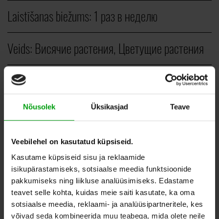
Laistīšanas biežums:
1 раз в неделю
Veids:
Висячие растения, Цветущие растения
Novietojums telpā:
Подходит для светлых мест
Nõusolek
Üksikasjad
Teave
ШТ.
Veebilehel on kasutatud küpsiseid.
10,00
–
35,00
EUR
Kasutame küpsiseid sisu ja reklaamide
isikupärastamiseks, sotsiaalse meedia funktsioonide
pakkumiseks ning liikluse analüüsimiseks. Edastame
teavet selle kohta, kuidas meie saiti kasutate, ka oma
ДОБАВИТЬ В СПИСОК
sotsiaalse meedia, reklaami- ja analüüsipartneritele, kes
ЖЕЛАНИЙ
võivad seda kombineerida muu teabega, mida olete neile