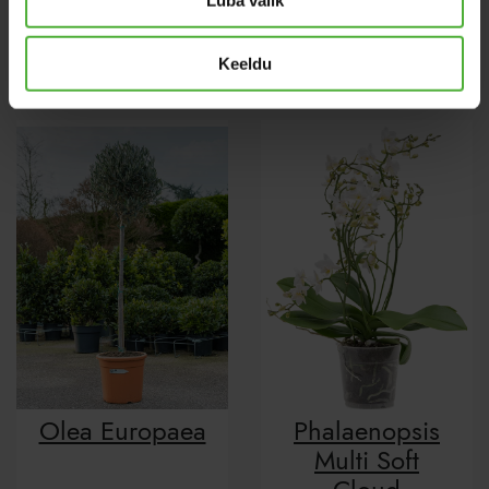
Tillandsia
Calathea
Oerstediana
Tassmania
Keeldu
Olea Europaea
Phalaenopsis
Multi Soft