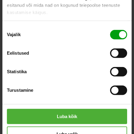
esitanud või mida nad on kogunud teiepoolse teenuste
kasutamise käigus.
ПОХОЖИЕ ПРОДУКТЫ
Nõusoleku
Vajalik
valik
Eelistused
Statistika
Turustamine
Luba kõik
Luba valik