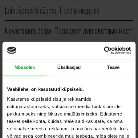
Laistīšanas biežums:
1 раз в неделю
Novietojums telpā:
Подходит для светлых мест
Veids:
Вертикальные растения
Nõusolek
Üksikasjad
Teave
ШТ.
Veebilehel on kasutatud küpsiseid.
50,00
–
80,00
EUR
Kasutame küpsiseid sisu ja reklaamide
isikupärastamiseks, sotsiaalse meedia funktsioonide
pakkumiseks ning liikluse analüüsimiseks. Edastame
teavet selle kohta, kuidas meie saiti kasutate, ka oma
ДОБАВИТЬ В СПИСОК
sotsiaalse meedia, reklaami- ja analüüsipartneritele, kes
ЖЕЛАНИЙ
võivad seda kombineerida muu teabega, mida olete neile