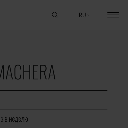
RU
MACHERA
аз в неделю