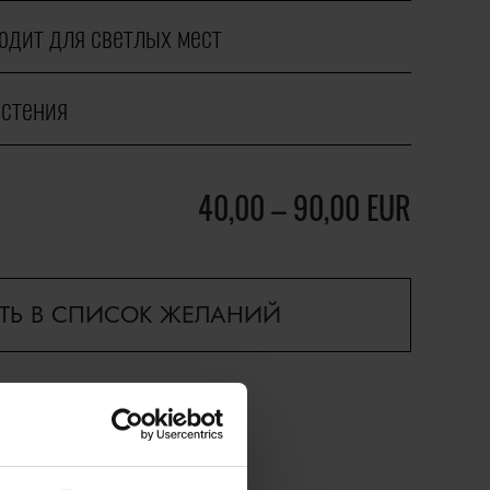
одит для светлых мест
астения
40,00
–
90,00
EUR
ТЬ В СПИСОК ЖЕЛАНИЙ