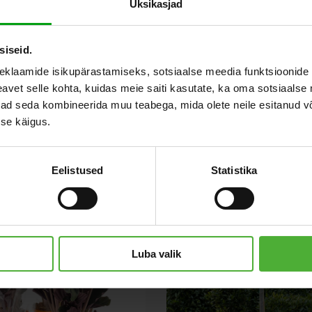
Üksikasjad
siseid.
Ы
eklaamide isikupärastamiseks, sotsiaalse meedia funktsioonide 
vet selle kohta, kuidas meie saiti kasutate, ka oma sotsiaalse 
ivad seda kombineerida muu teabega, mida olete neile esitanud 
se käigus.
Eelistused
Statistika
Luba valik