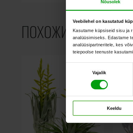
Nõusolek
Veebilehel on kasutatud küp
ПОХОЖИЕ ПРОДУКТ
Kasutame küpsiseid sisu ja r
analüüsimiseks. Edastame tea
analüüsipartneritele, kes võ
teiepoolse teenuste kasutami
Nõusoleku
Vajalik
valik
Keeldu