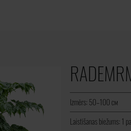
RADEMR
Izmērs:
50–100 cм
Laistīšanas biežums:
1 р