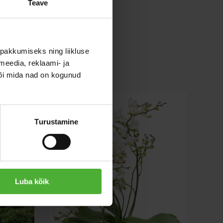
Teave
pakkumiseks ning liikluse
meedia, reklaami- ja
või mida nad on kogunud
Turustamine
Luba kõik