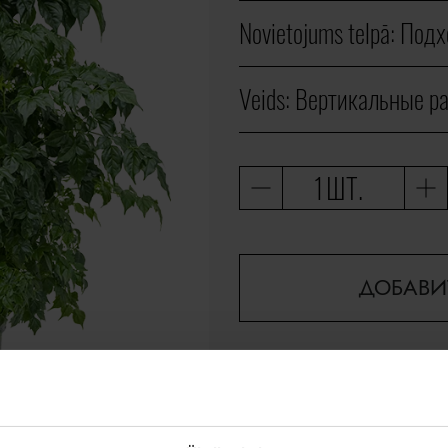
Novietojums telpā:
Подх
Veids:
Вертикальные р
ШТ.
ДОБАВИ