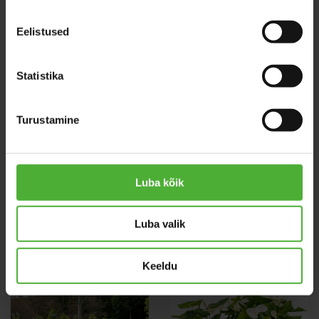
Eelistused
Statistika
Turustamine
Tillandsia
Calathea
Oerstediana
Tassmania
Luba kõik
Luba valik
Keeldu