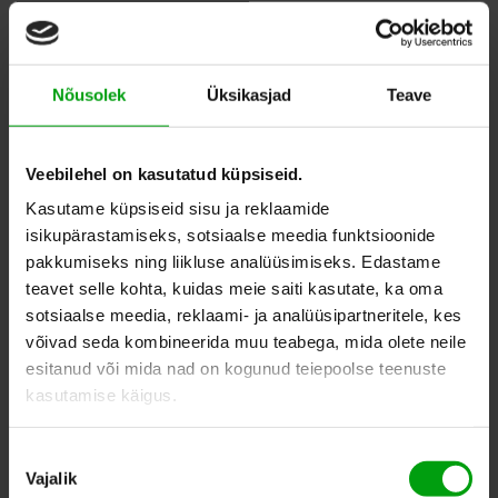
ШТ.
12,00
EUR
Nõusolek
Üksikasjad
Teave
Veebilehel on kasutatud küpsiseid.
ДОБАВИТЬ В СПИСОК
Kasutame küpsiseid sisu ja reklaamide
ЖЕЛАНИЙ
isikupärastamiseks, sotsiaalse meedia funktsioonide
pakkumiseks ning liikluse analüüsimiseks. Edastame
teavet selle kohta, kuidas meie saiti kasutate, ka oma
sotsiaalse meedia, reklaami- ja analüüsipartneritele, kes
ПОХОЖИЕ ПРОДУКТЫ
võivad seda kombineerida muu teabega, mida olete neile
esitanud või mida nad on kogunud teiepoolse teenuste
kasutamise käigus.
Nõusoleku
Vajalik
valik