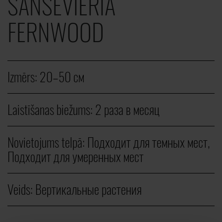
SANSEVIERIA
FERNWOOD
Izmērs:
20–50 cм
Laistīšanas biežums:
2 раза в месяц
Novietojums telpā:
Подходит для темных мест,
Подходит для умеренных мест
Veids:
Вертикальные растения