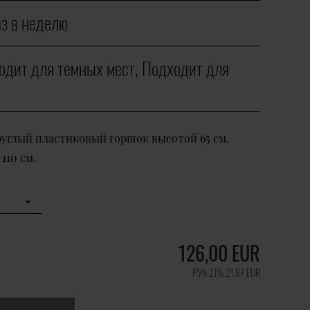
аз в неделю
одит для темных мест, Подходит для
руглый пластиковый горшок высотой 65 см.
110 см.
126,00
EUR
PVN 21%
21,87
EUR