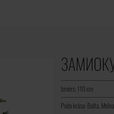
ЗАМИОКУ
Izmērs:
110 cm
Poda krāsa:
Balta, Meln