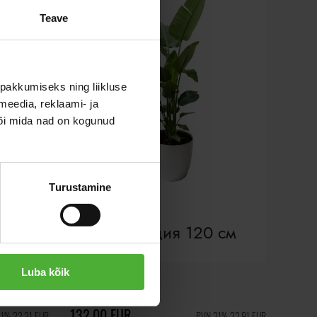
Teave
pakkumiseks ning liikluse
meedia, reklaami- ja
või mida nad on kogunud
Turustamine
Стрелиция 120 см
Luba kõik
132,00 EUR
1% 22,21 EUR
PVN 21% 22,91 EUR