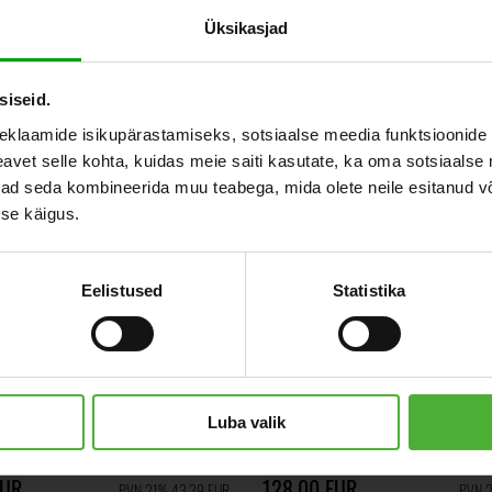
Üksikasjad
siseid.
eklaamide isikupärastamiseks, sotsiaalse meedia funktsioonide 
vet selle kohta, kuidas meie saiti kasutate, ka oma sotsiaalse 
ivad seda kombineerida muu teabega, mida olete neile esitanud 
se käigus.
Eelistused
Statistika
ацена Маргината
Фикус 100см
160см 2 шт.
Luba valik
EUR
128,00 EUR
PVN 21% 43,39 EUR
PVN 2