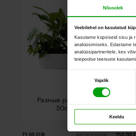
Nõusolek
Veebilehel on kasutatud küp
Kasutame küpsiseid sisu ja r
analüüsimiseks. Edastame tea
analüüsipartneritele, kes võ
teiepoolse teenuste kasutami
Nõusoleku
Vajalik
valik
Разные растения
Др
50см
Keeldu
72,00 EUR
250,00 
PVN 21% 12,50 EUR