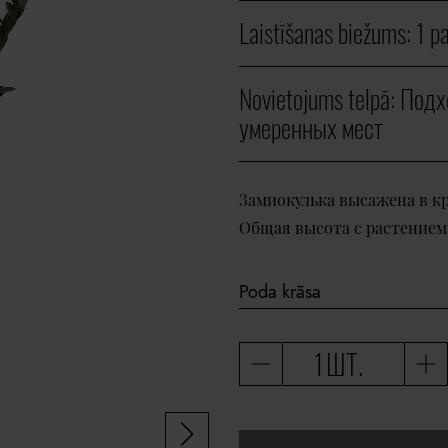
Laistīšanas biežums:
1 р
Novietojums telpā:
Подх
умеренных мест
Замиокулька высажена в к
Oбщая высота с растением 
ШТ.