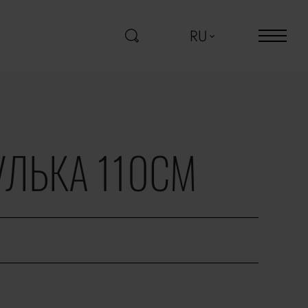
RU
ЛЬКА 110CМ
a