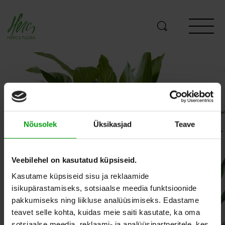
Nõusolek
Üksikasjad
Teave
Veebilehel on kasutatud küpsiseid.
Kasutame küpsiseid sisu ja reklaamide
isikupärastamiseks, sotsiaalse meedia funktsioonide
pakkumiseks ning liikluse analüüsimiseks. Edastame
teavet selle kohta, kuidas meie saiti kasutate, ka oma
sotsiaalse meedia, reklaami- ja analüüsipartneritele, kes