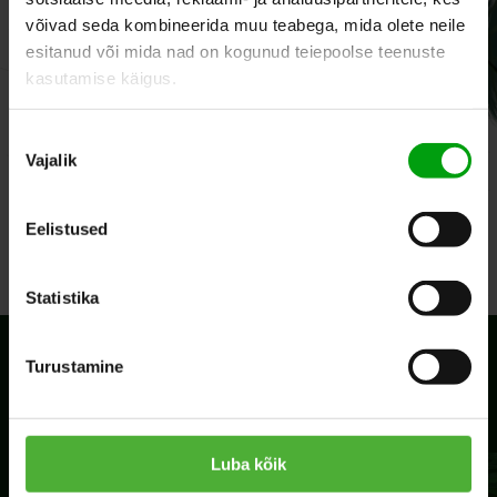
võivad seda kombineerida muu teabega, mida olete neile
esitanud või mida nad on kogunud teiepoolse teenuste
kasutamise käigus.
Nõusoleku
Vajalik
valik
Eelistused
Statistika
Turustamine
+372 55652832
info@hercs.ee
Tondi 17b, Tallinn
Luba kõik