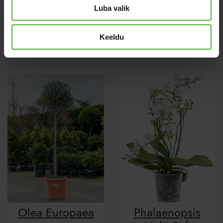
Luba valik
Tillandsia
Calathea
Oerstediana
Tassmania
Keeldu
Olea Europaea
Phalaenopsis