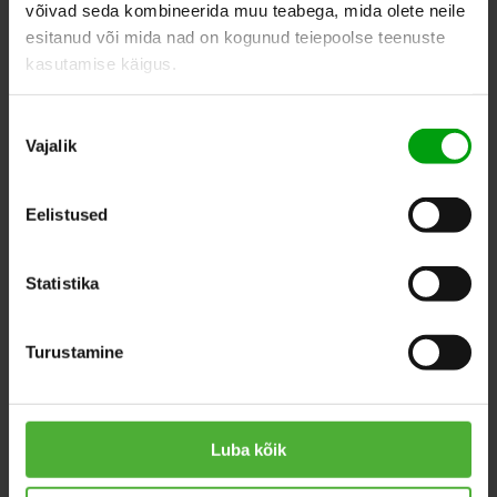
ADD TO WHISHLIST
võivad seda kombineerida muu teabega, mida olete neile
esitanud või mida nad on kogunud teiepoolse teenuste
kasutamise käigus.
SIMILAR PRODUCTS
Nõusoleku
Vajalik
valik
Eelistused
Statistika
Turustamine
Luba kõik