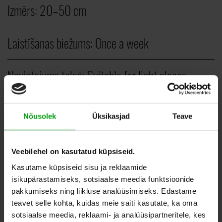
Izmērs:
20–50 cm
Laistīšanas biežums:
Once a week
Novietojums telpā:
Suitable for light places
Veids:
Hanging plants
Nõusolek
Üksikasjad
Teave
PCS.
Veebilehel on kasutatud küpsiseid.
Kasutame küpsiseid sisu ja reklaamide
30,00
–
40,00
EUR
isikupärastamiseks, sotsiaalse meedia funktsioonide
pakkumiseks ning liikluse analüüsimiseks. Edastame
teavet selle kohta, kuidas meie saiti kasutate, ka oma
sotsiaalse meedia, reklaami- ja analüüsipartneritele, kes