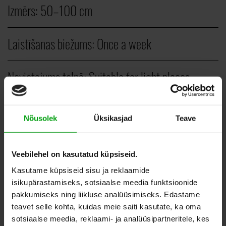
Izmērs:
50–100 cm
Laistīšanas biežums:
Once a week
Novietojums telpā:
Suitable for light places
Veids:
Vertical plants
Nõusolek
Üksikasjad
Teave
PCS.
Veebilehel on kasutatud küpsiseid.
Kasutame küpsiseid sisu ja reklaamide
40,00
–
60,00
EUR
isikupärastamiseks, sotsiaalse meedia funktsioonide
pakkumiseks ning liikluse analüüsimiseks. Edastame
teavet selle kohta, kuidas meie saiti kasutate, ka oma
sotsiaalse meedia, reklaami- ja analüüsipartneritele, kes