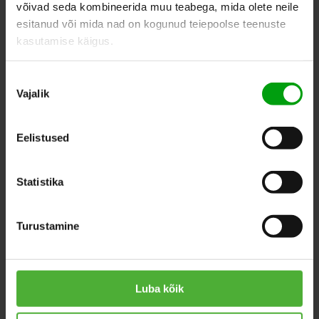
ADD TO WHISHLIST
võivad seda kombineerida muu teabega, mida olete neile
esitanud või mida nad on kogunud teiepoolse teenuste
kasutamise käigus.
SIMILAR PRODUCTS
Nõusoleku
Vajalik
valik
Eelistused
Statistika
Turustamine
Luba kõik