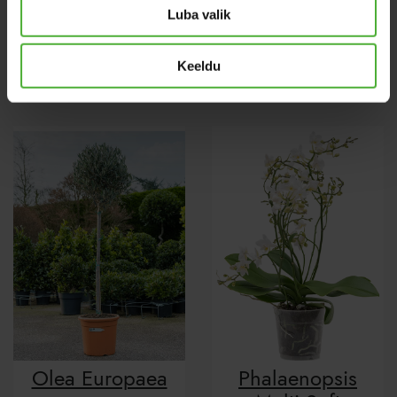
Luba valik
Tillandsia
Calathea
Oerstediana
Tassmania
Keeldu
Olea Europaea
Phalaenopsis