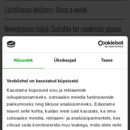
Laistīšanas biežums:
Once a week
Novietojums telpā:
Suitable for moderate places
Veids:
Vertical plants
Nõusolek
Üksikasjad
Teave
PCS.
Veebilehel on kasutatud küpsiseid.
15,00
–
35,00
EUR
Kasutame küpsiseid sisu ja reklaamide
isikupärastamiseks, sotsiaalse meedia funktsioonide
pakkumiseks ning liikluse analüüsimiseks. Edastame
teavet selle kohta, kuidas meie saiti kasutate, ka oma
ADD TO WHISHLIST
sotsiaalse meedia, reklaami- ja analüüsipartneritele, kes
võivad seda kombineerida muu teabega, mida olete neile