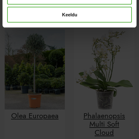
Oerstediana
Tassmania
Keeldu
Olea Europaea
Phalaenopsis
Multi Soft
Cloud