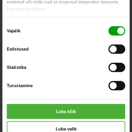
esitanud või mida nad on kogunud teiepoolse teenuste
kasutamise käigus.
SIMILAR PRODUCTS
Nõusoleku
Vajalik
valik
Eelistused
Statistika
Turustamine
Luba kõik
Tillandsia
Calathea
Luba valik