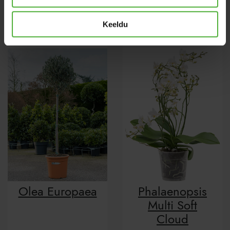
Oerstediana
Tassmania
Keeldu
Olea Europaea
Phalaenopsis
Multi Soft
Cloud