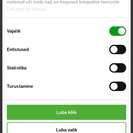
esitanud või mida nad on kogunud teiepoolse teenuste
kasutamise käigus.
SIMILAR PRODUCTS
Nõusoleku
Vajalik
valik
Eelistused
Statistika
Turustamine
Luba kõik
Tillandsia
Calathea
Luba valik