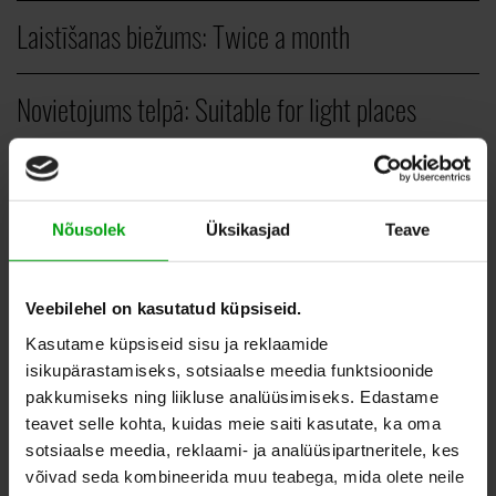
Laistīšanas biežums:
Twice a month
Novietojums telpā:
Suitable for light places
Veids:
Vertical plants
Nõusolek
Üksikasjad
Teave
PCS.
Veebilehel on kasutatud küpsiseid.
140,00
–
280,00
EUR
Kasutame küpsiseid sisu ja reklaamide
isikupärastamiseks, sotsiaalse meedia funktsioonide
pakkumiseks ning liikluse analüüsimiseks. Edastame
teavet selle kohta, kuidas meie saiti kasutate, ka oma
ADD TO WHISHLIST
sotsiaalse meedia, reklaami- ja analüüsipartneritele, kes
võivad seda kombineerida muu teabega, mida olete neile