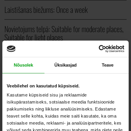
Laistīšanas biežums:
Once a week
Novietojums telpā:
Suitable for moderate places,
Suitable for light places
Veids:
Vertical plants
Nõusolek
Üksikasjad
Teave
PCS.
Veebilehel on kasutatud küpsiseid.
Kasutame küpsiseid sisu ja reklaamide
18,00
–
40,00
EUR
isikupärastamiseks, sotsiaalse meedia funktsioonide
pakkumiseks ning liikluse analüüsimiseks. Edastame
teavet selle kohta, kuidas meie saiti kasutate, ka oma
sotsiaalse meedia, reklaami- ja analüüsipartneritele, kes
ADD TO WHISHLIST
võivad seda kombineerida muu teabega, mida olete neile