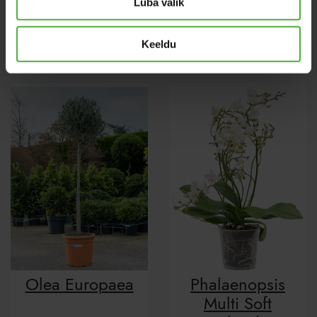
Luba valik
Tillandsia
Calathea
Oerstediana
Tassmania
Keeldu
Olea Europaea
Phalaenopsis
Multi Soft