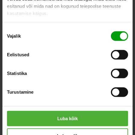
esitanud või mida nad on kogunud teiepoolse teenuste
kasutamise käigus.
SIMILAR PRODUCTS
Nõusoleku
Vajalik
valik
Eelistused
Statistika
Turustamine
Luba kõik