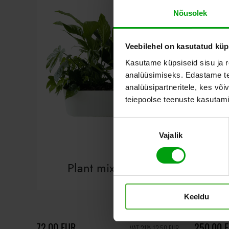
Nõusolek
Veebilehel on kasutatud küp
Kasutame küpsiseid sisu ja r
analüüsimiseks. Edastame tea
analüüsipartneritele, kes võ
teiepoolse teenuste kasutami
Nõusoleku
Vajalik
valik
Plant mix 50cm
Dr
Keeldu
72,00 EUR
250,00 
VAT 21% 12,50 EUR