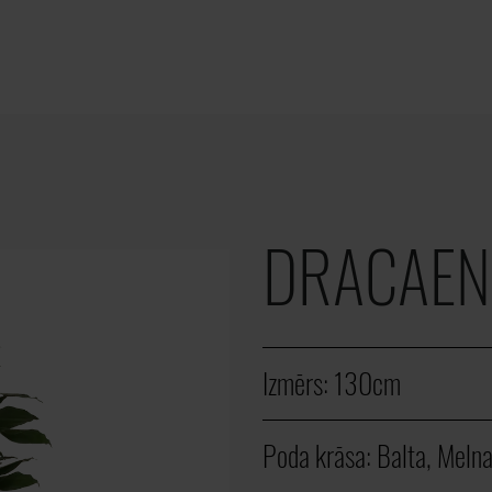
DRACAEN
Izmērs:
130cm
Poda krāsa:
Balta, Meln