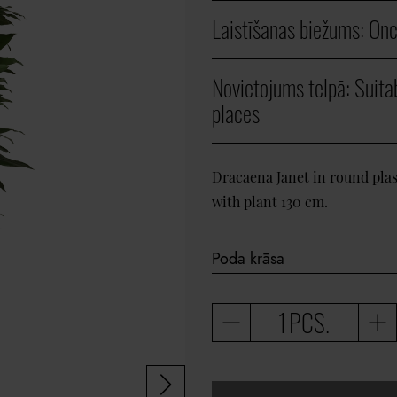
Laistīšanas biežums:
Onc
Novietojums telpā:
Suita
places
Dracaena Janet in round plas
with plant 130 cm.
PCS.