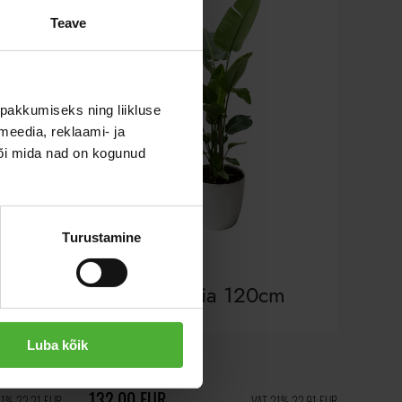
Teave
pakkumiseks ning liikluse
meedia, reklaami- ja
või mida nad on kogunud
Turustamine
00cm
Strelitzia 120cm
Luba kõik
132,00 EUR
21% 22,21 EUR
VAT 21% 22,91 EUR