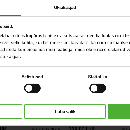
Üksikasjad
siseid.
eklaamide isikupärastamiseks, sotsiaalse meedia funktsioonide 
vet selle kohta, kuidas meie saiti kasutate, ka oma sotsiaalse 
ivad seda kombineerida muu teabega, mida olete neile esitanud 
se käigus.
Eelistused
Statistika
acaena Marginata
Ficus Abidjan 1
160cm 2gb
Luba valik
EUR
128,00 EUR
VAT 21% 43,39 EUR
VAT 