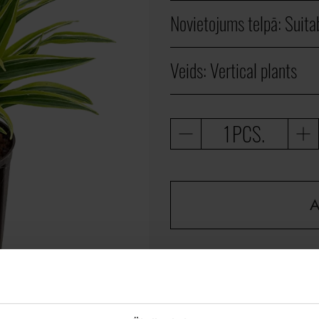
Novietojums telpā:
Suitab
Veids:
Vertical plants
PCS.
A