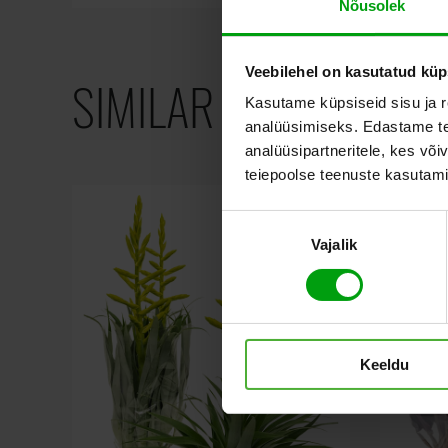
Nõusolek
Veebilehel on kasutatud küp
SIMILAR PRODUCTS
Kasutame küpsiseid sisu ja r
analüüsimiseks. Edastame tea
analüüsipartneritele, kes võ
teiepoolse teenuste kasutami
Nõusoleku
Vajalik
valik
Keeldu