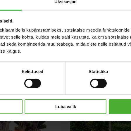
Üksikasjad
siseid.
eklaamide isikupärastamiseks, sotsiaalse meedia funktsioonide 
vet selle kohta, kuidas meie saiti kasutate, ka oma sotsiaalse 
ivad seda kombineerida muu teabega, mida olete neile esitanud 
se käigus.
Eelistused
Statistika
Luba valik