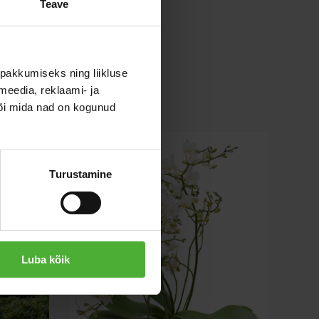
Teave
pakkumiseks ning liikluse
meedia, reklaami- ja
või mida nad on kogunud
Turustamine
Luba kõik