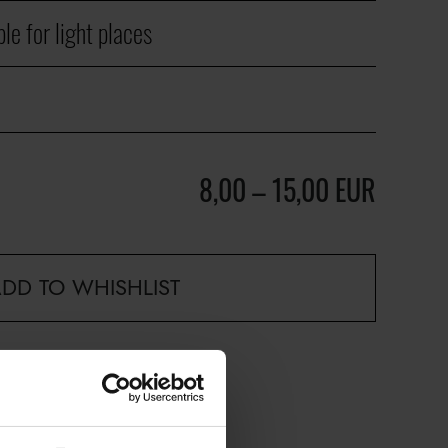
le for light places
8,00
–
15,00
EUR
DD TO WHISHLIST