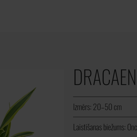
DRACAEN
Izmērs:
20–50 cm
Laistīšanas biežums:
Onc