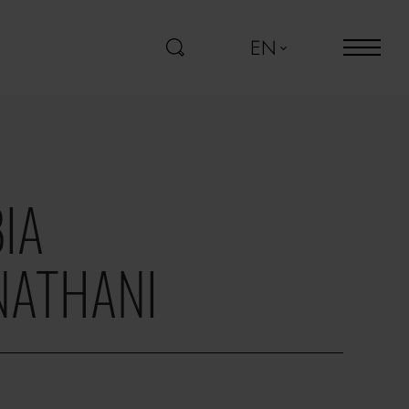
EN
IA
ATHANI