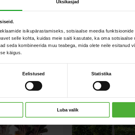
Üksikasjad
siseid.
eklaamide isikupärastamiseks, sotsiaalse meedia funktsioonide 
vet selle kohta, kuidas meie saiti kasutate, ka oma sotsiaalse 
ivad seda kombineerida muu teabega, mida olete neile esitanud 
se käigus.
Eelistused
Statistika
Luba valik