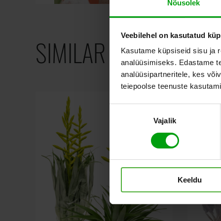
Nõusolek
Veebilehel on kasutatud küp
SIMILAR PRODUCTS
Kasutame küpsiseid sisu ja r
analüüsimiseks. Edastame tea
analüüsipartneritele, kes võ
teiepoolse teenuste kasutami
Nõusoleku
Vajalik
valik
Keeldu