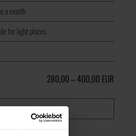
e a month
le for light places
280,00
–
400,00
EUR
DD TO WHISHLIST