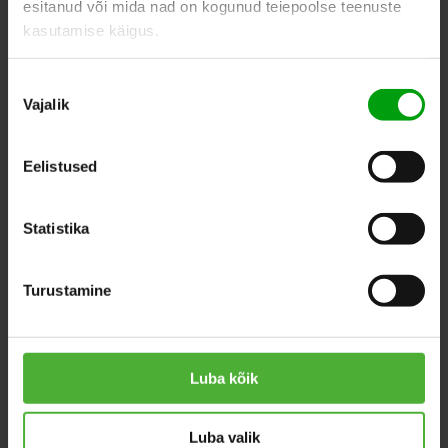
esitanud või mida nad on kogunud teiepoolse teenuste
kasutamise käigus.
SIMILAR PRODUCTS
Nõusoleku
Vajalik
valik
Eelistused
Statistika
Turustamine
Luba kõik
Tillandsia
Calathea
Luba valik