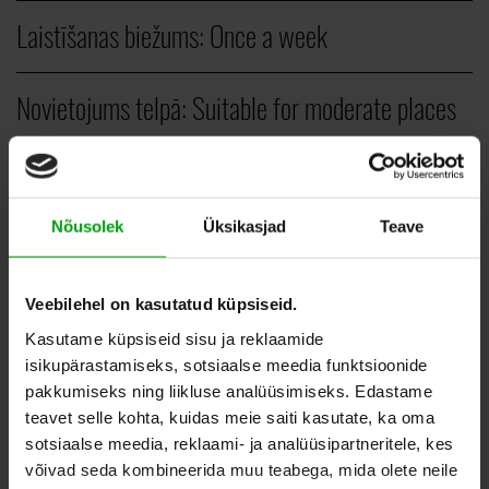
Laistīšanas biežums:
Once a week
Novietojums telpā:
Suitable for moderate places
Veids:
Vertical plants
Nõusolek
Üksikasjad
Teave
PCS.
Veebilehel on kasutatud küpsiseid.
120,00
–
180,00
EUR
Kasutame küpsiseid sisu ja reklaamide
isikupärastamiseks, sotsiaalse meedia funktsioonide
pakkumiseks ning liikluse analüüsimiseks. Edastame
teavet selle kohta, kuidas meie saiti kasutate, ka oma
ADD TO WHISHLIST
sotsiaalse meedia, reklaami- ja analüüsipartneritele, kes
võivad seda kombineerida muu teabega, mida olete neile