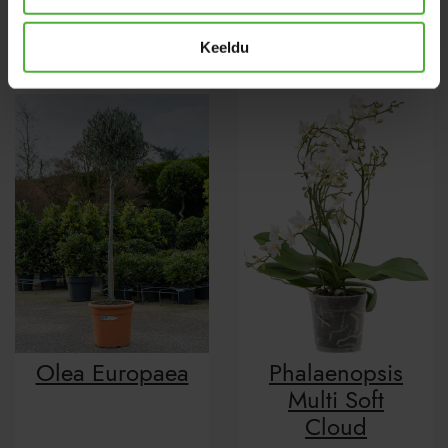
Oerstediana
Tassmania
Keeldu
Olea Europaea
Phalaenopsis
Multi Soft
Cloud