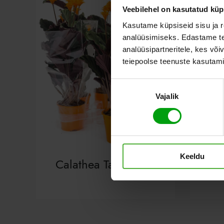
Veebilehel on kasutatud küp
Kasutame küpsiseid sisu ja r
analüüsimiseks. Edastame tea
analüüsipartneritele, kes võ
teiepoolse teenuste kasutami
Nõusoleku
Vajalik
valik
Keeldu
Calathea Tassmania