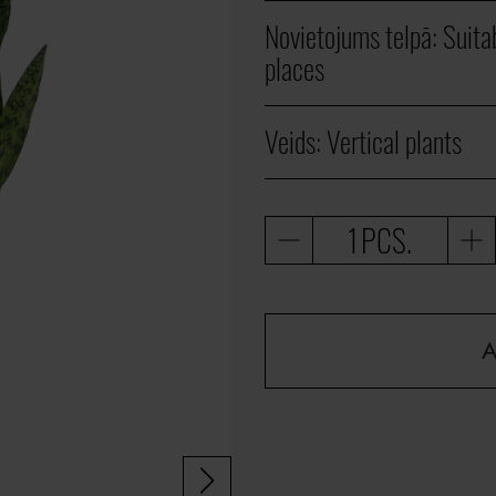
Novietojums telpā:
Suita
places
Veids:
Vertical plants
PCS.
A