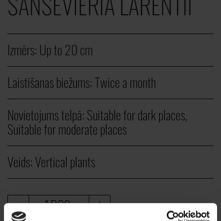
SANSEVIERIA LARENTII
Izmērs:
Up to 20 cm
Laistīšanas biežums:
Twice a month
Novietojums telpā:
Suitable for dark places,
Suitable for moderate places
Veids:
Vertical plants
PCS.