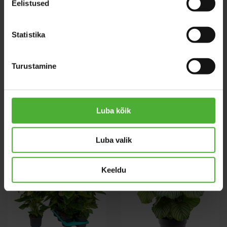
Eelistused
Statistika
Turustamine
Calathea
Olea Europaea
Tassmania
Luba kõik
Luba valik
Keeldu