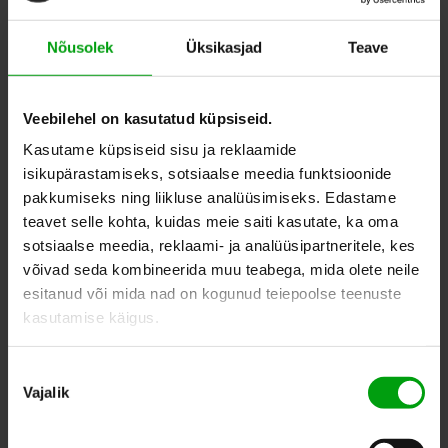
8,00
–
12,00
EUR
Nõusolek
Üksikasjad
Teave
ADD TO WHISHLIST
Veebilehel on kasutatud küpsiseid.
Kasutame küpsiseid sisu ja reklaamide
isikupärastamiseks, sotsiaalse meedia funktsioonide
pakkumiseks ning liikluse analüüsimiseks. Edastame
SIMILAR PRODUCTS
teavet selle kohta, kuidas meie saiti kasutate, ka oma
sotsiaalse meedia, reklaami- ja analüüsipartneritele, kes
võivad seda kombineerida muu teabega, mida olete neile
esitanud või mida nad on kogunud teiepoolse teenuste
kasutamise käigus.
Nõusoleku
Vajalik
valik