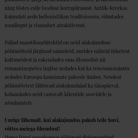
ning tõstes esile looduse korrapärasust. Antiik-Kreekas
kujundati aedu hellenistlikus traditsioonis, rõhutades
naudingut ja visuaalset atraktiivsust.
Paljud maastikuarhitektid on neid aiakujunduse
põhimõtteid järginud sajandeid, uurides näiteid iidsetest
kultuuridest ja rakendades oma filosoofiat nii
romaaniaegsetes inglise aedades kui ka renessansiajastu
aedades Euroopa kaunimate paleede ümber. Nendest
põhimõtetest lähtuvad aiakujundajad ka tänapäeval,
kohandades neid vastavalt klientide soovidele ja
nõudmistele
Uurige lähemalt, kui aiakujundus pakub teile huvi,
võttes meiega ühendust!
Hercs Dārzi meeskonnas töötavad diplomeeritud