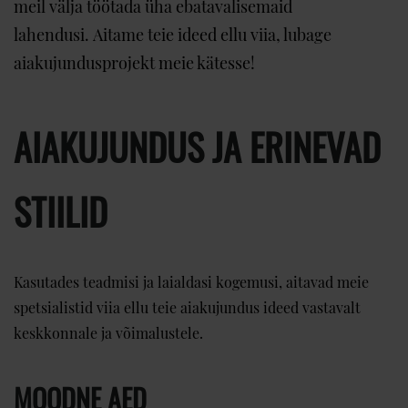
meil välja töötada üha ebatavalisemaid
lahendusi. Aitame teie ideed ellu viia, lubage
aiakujundusprojekt meie kätesse!
AIAKUJUNDUS JA ERINEVAD
STIILID
Kasutades teadmisi ja laialdasi kogemusi, aitavad meie
spetsialistid viia ellu teie aiakujundus ideed vastavalt
keskkonnale ja võimalustele.
MOODNE AED