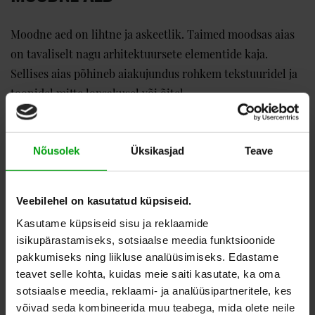
Moodne aed on lihtne ja askeetlik. Taimed moodsas aias
on tavaliselt nagu arhitektuursete elementide kaja.
Sellises aias põhineb aiakujundus rohkem tekstuuridel ja
toonidel mitte lopsakusel või õitel.
JAAPANI AED
Nõusolek
Üksikasjad
Teave
Jaapani stiilis aeda seostatakse sageli rahu ja
Veebilehel on kasutatud küpsiseid.
harmooniaga. Seda iseloomustab haljastus, kus on
väikesed taimed, kiviskulptuurid või -elemendid, aga ka
Kasutame küpsiseid sisu ja reklaamide
isikupärastamiseks, sotsiaalse meedia funktsioonide
veekogud. Jaapani aed on ideaalne bambustele, bonsai-
pakkumiseks ning liikluse analüüsimiseks. Edastame
stiilis puudele ja jaapani vahtratele.
teavet selle kohta, kuidas meie saiti kasutate, ka oma
sotsiaalse meedia, reklaami- ja analüüsipartneritele, kes
VAHEMERE STIILIS AED
võivad seda kombineerida muu teabega, mida olete neile