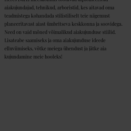
aiakujundajad, tehnikud, arboristid, kes aitavad oma
teadmistega kohandada stilistiliselt teie nägemust
planeeritavast aiast ümbritseva keskkonna ja soovidega.
Need on vaid mõned võimalikud aiakujunduse stiilid.
Lisateabe saamiseks ja oma aiakujunduse ideede
elluviimiseks, võtke meiega ühendust ja jätke aia
kujundamine meie hooleks!