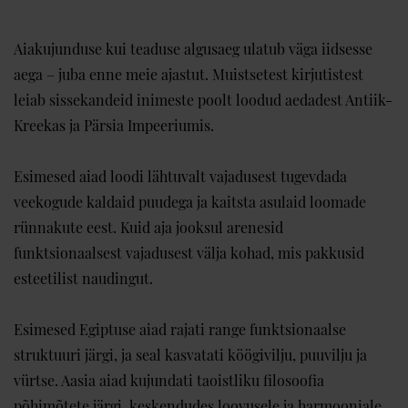
Aiakujunduse kui teaduse algusaeg ulatub väga iidsesse
aega – juba enne meie ajastut. Muistsetest kirjutistest
leiab sissekandeid inimeste poolt loodud aedadest Antiik-
Kreekas ja Pärsia Impeeriumis.
Esimesed aiad loodi lähtuvalt vajadusest tugevdada
veekogude kaldaid puudega ja kaitsta asulaid loomade
rünnakute eest. Kuid aja jooksul arenesid
funktsionaalsest vajadusest välja kohad, mis pakkusid
esteetilist naudingut.
Esimesed Egiptuse aiad rajati range funktsionaalse
struktuuri järgi, ja seal kasvatati köögivilju, puuvilju ja
vürtse. Aasia aiad kujundati taoistliku filosoofia
põhimõtete järgi, keskendudes loovusele ja harmooniale