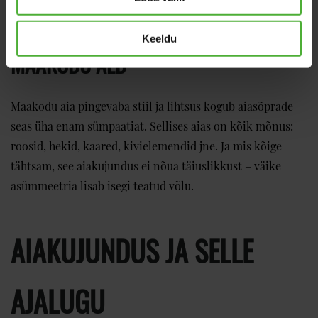
samuti lilled – roosid jne.
Keeldu
MAAKODU AED
Maakodu aia pingevaba stiil ja lihtsus kogub aiasõprade
seas üha enam sümpaatiat. Sellises aias on kõik mõnus:
roosid, hekid, kaared, kivielemendid jne. Ja mis kõige
tähtsam, see aiakujundus ei nõua täiuslikkust – väike
asümmeetria lisab isegi teatud võlu.
AIAKUJUNDUS JA SELLE
AJALUGU