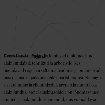
Hercs Dārzi meeskonda kuuluvad diplomeeritud
Tagasi
aiakujundajad, tehnikud ja arboristid, kes
uuendavad regulaarselt oma teadmisi ja omandavad
uusi oskusi, et pakkuda teile uusi lahendusi. Nii nagu
sisekujundus ja riietumisstiil, areneb ja muutub ka
aiakujundus. Meie laiuskraadidele on jõudmas uued
taimed ja aiakujunduselemendid, mis võimaldavad